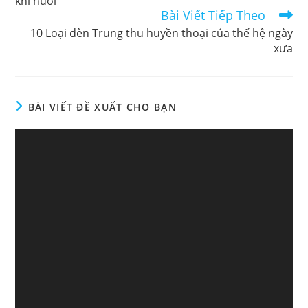
khi nuôi
Bài Viết Tiếp Theo
10 Loại đèn Trung thu huyền thoại của thế hệ ngày
xưa
BÀI VIẾT ĐỀ XUẤT CHO BẠN