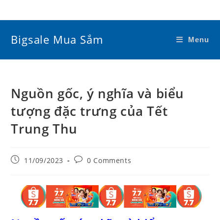
Skip
to
content
Bigsale Mua Sắm
Menu
Nguồn gốc, ý nghĩa và biểu
tượng đặc trưng của Tết
Trung Thu
Post
Post
11/09/2023
0 Comments
published:
comments: