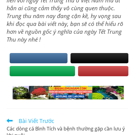
liền với ngày Tết Trung Thu ở Việt Nam mà ắt
hẳn ai cũng cảm thấy vô cùng quen thuộc.
Trung thu năm nay đang cận kề, hy vọng sau
khi đọc qua bài viết này, bạn sẽ có thể hiểu rõ
hơn về nguồn gốc ý nghĩa của ngày Tết Trung
Thu này nhé !
Read
Bài Viết Trước
more
Các dòng cá Bình Tích và bệnh thường gặp cần lưu ý
articles