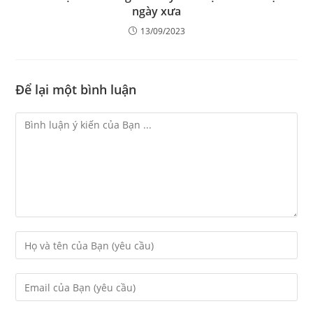
ngày xưa
13/09/2023
Để lại một bình luận
Bình
Luận
Enter
your
name
or
Enter
username
your
to
email