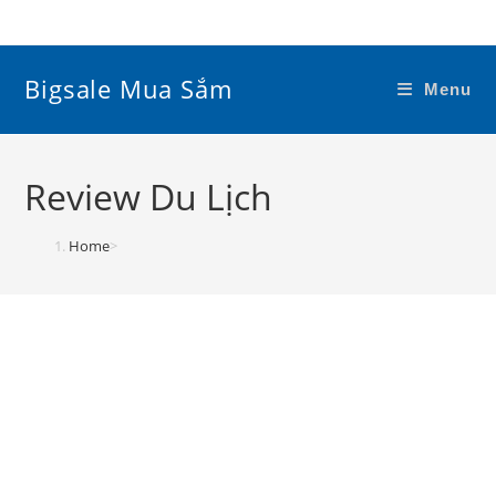
Skip
to
content
Bigsale Mua Sắm
Menu
Review Du Lịch
Home
>
Review Du Lịch