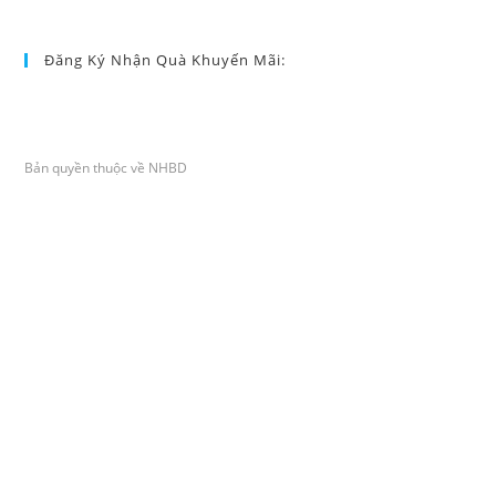
Đăng Ký Nhận Quà Khuyến Mãi:
Họ và Tên
*
Email
*
Gửi đi
Bản quyền thuộc về NHBD