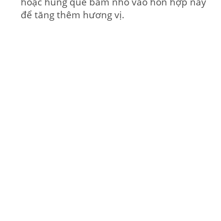
hoặc húng quế băm nhỏ vào hỗn hợp này
để tăng thêm hương vị.