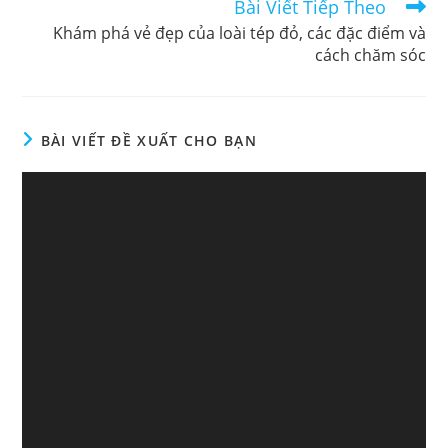
Bài Viết Tiếp Theo
Khám phá vẻ đẹp của loài tép đỏ, các đặc điểm và
cách chăm sóc
BÀI VIẾT ĐỀ XUẤT CHO BẠN