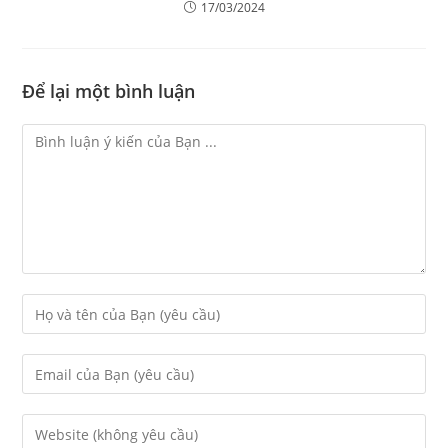
17/03/2024
Để lại một bình luận
Bình
Luận
Enter
your
name
or
Enter
username
your
to
email
comment
address
Enter
to
your