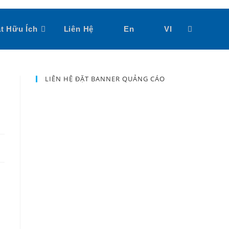
t Hữu Ích
Liên Hệ
En
VI
Toggle
website
LIÊN HỆ ĐẶT BANNER QUẢNG CÁO
search