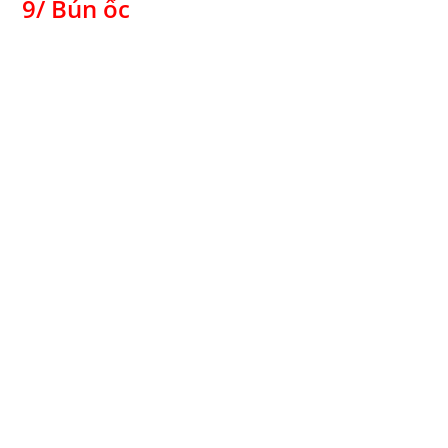
9/ Bún ốc