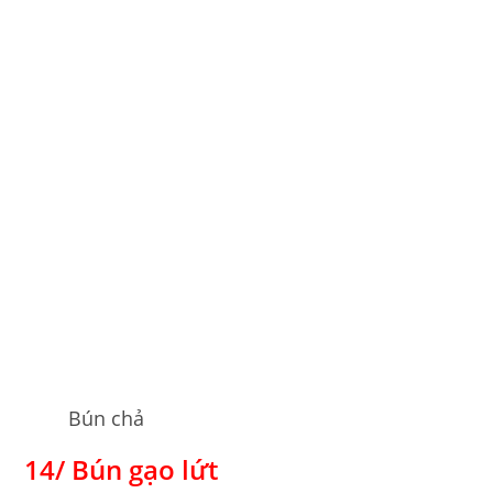
Bún chả
14/ Bún gạo lứt