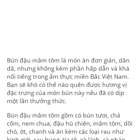
Bún đậu mắm tôm là món ăn đơn giản, dân
dã, nhưng không kém phần hấp dẫn và khá
nổi tiếng trong ẩm thực miền Bắc Việt Nam.
Bạn sẽ khó có thể nào quên được hương vị
đặc trưng của món bún này nếu đã có dịp
một lần thưởng thức.
Bún đậu mắm tôm gồm có bún tươi, chả
cốm, nem chua, đậu hũ chiên, mắm tôm, dồi
chó, ớt, chanh và ăn kèm các loại rau như
kinh giới, rau húng, tía tô, xà lách, cà pháo…