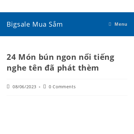
Skip
to
content
Bigsale Mua Sắm
Menu
24 Món bún ngon nổi tiếng
nghe tên đã phát thèm
Post
Post
08/06/2023
0 Comments
published:
comments: